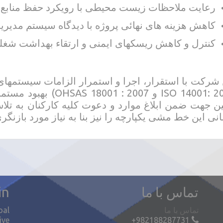
رعایت ملاحظات زیست محیطی با رویکرد حفظ منابع طب
کاهش هزینه های نهائی پروژه با دیدگاه سیستم مدیریت یکپ
کنترل و کاهش ریسکهای ایمنی و ارتقاء بهداشت شغل
ISO 14001: 2004 و 2007
ن جهت ضمن ابلاغ موارد و دعوت کلیه کارکنان به تل
نی این خط مشی یکپارچه را نیز بنا به نیاز مورد بازنگری
تماس با ما
in
تماس با ما
oal
ive
+982188287731