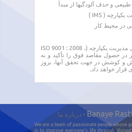
یعی و حذف آلودگیها از مبدأ
ارچه ( IMS )
ی در محیط کار
این شرکت با استقرار، اجرا و استمرار الزامات سیستمهای مدیریت یکپارچه (ISO 9001 : 2008 ،
OHSAS 18001 : ) بهبود مستمر در حصول مقاصد فوق را تأکید و به
اش و کوشش در جهت تحقق آنها، بروز
 قرار خواهد داد.
Banaye Rast
-
درباره ما
We are a team of passionate people whose g
is to improve everyone's life through disrupt