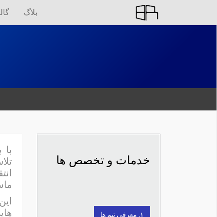
بلاگ
گال
با 
خدمات و تخصص ها
تلا
انت
ماس
این
های
۱. معرفی تیم ها