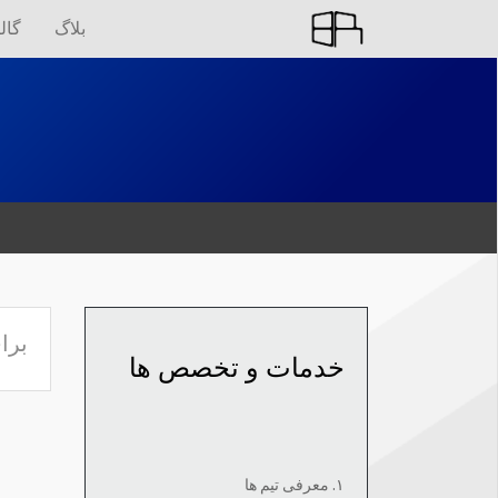
بلاگ
گال
برا
خدمات و تخصص ها
۱. معرفی تیم ها