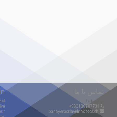
تماس با ما
in
تماس با ما
oal
ive
+982188287731
our
banayerastin@innosear.ch
ms.