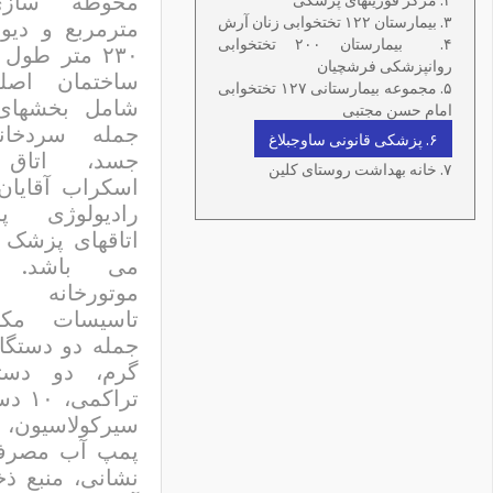
۳. بیمارستان ۱۲۲ تختخوابی زنان آرش
مترمربع و دیو
۴.
بیمارستان ۲۰۰ تختخوابی
۲۳۰ متر طول
روانپزشکی فرشچیان
ساختمان اصل
۵. مجموعه بیمارستانی ۱۲۷ تختخوابی
شامل بخشهای 
امام حسن مجتبی
جمله سردخان
۶. پزشکی قانونی ساوجبلاغ
جسد، اتاق 
۷. خانه بهداشت روستای کلین
اسکراب آقایان 
رادیولوژی پ
اتاقهای پزشک 
می باشد. س
موتورخانه
تاسیسات مکا
جمله دو دستگا
گرم، دو دستگ
تراکمی
سیرکولاسیون
پمپ آب مصرف
نشانی، منبع ذخ