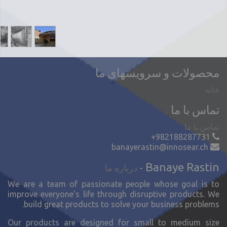
محصولات و سرویسهای ما
خانه
تماس با ما
تماس با ما
+982188287731
banayerastin@innosear.ch
Banaye Rastin
-
درباره ما
We are a team of passionate people whose goal is to
improve everyone's life through disruptive products. We
build great products to solve your business problems.
Our products are designed for small to medium size