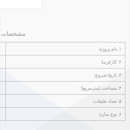
مشخصات پ
۱. نام پروژه:
۲. کارفرما:
۳. تاریخ شروع:
۴. مساحت (مترمربع):
۵. تعداد طبقات:
۶. نوع سازه: